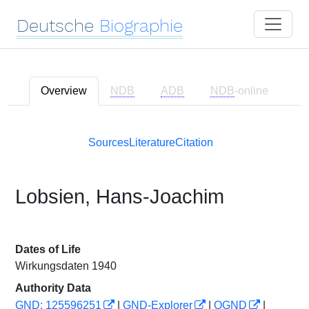
Deutsche
Biographie
Overview
NDB
ADB
NDB
-online
Sources
Literature
Citation
Lobsien, Hans-Joachim
Dates of Life
Wirkungsdaten 1940
Authority Data
GND: 125596251
|
GND-Explorer
|
OGND
|