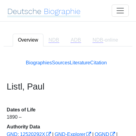
Deutsche
Biographie
Overview
NDB
ADB
NDB
-online
Biographies
Sources
Literature
Citation
Listl, Paul
Dates of Life
1890 –
Authority Data
GND: 12520292X
|
GND-Explorer
|
OGND
|