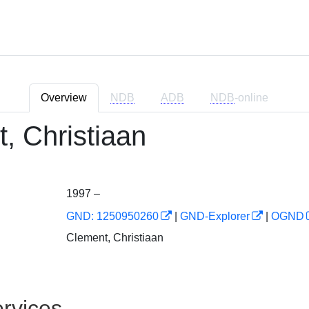
Overview
NDB
ADB
NDB
-online
, Christiaan
1997 –
GND: 1250950260
|
GND-Explorer
|
OGND
Clement, Christiaan
rvices