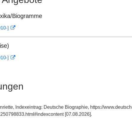
exika/Biogramme
010-]
ise)
010-]
ungen
riette, Indexeintrag: Deutsche Biographie, https://www.deutsch
250798833.html#indexcontent [07.08.2026].