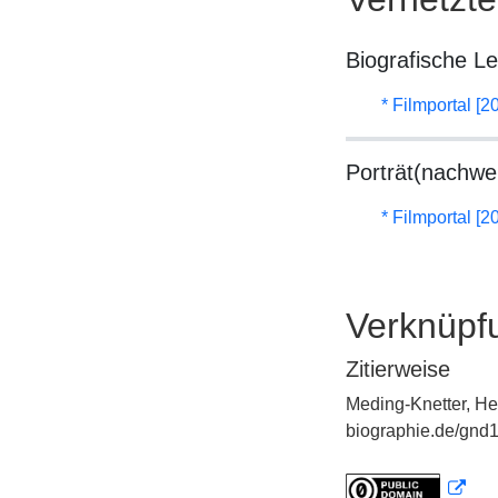
Biografische L
* Filmportal [2
Porträt(nachwe
* Filmportal [2
Verknüpf
Zitierweise
Meding-Knetter, Hen
biographie.de/gnd1