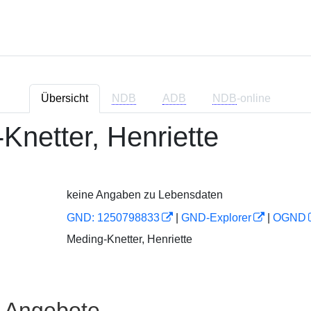
Übersicht
NDB
ADB
NDB
-online
Knetter, Henriette
keine Angaben zu Lebensdaten
GND: 1250798833
|
GND-Explorer
|
OGND
Meding-Knetter, Henriette
e Angebote