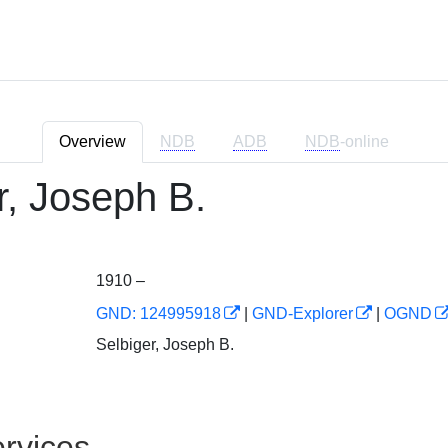
Overview
NDB
ADB
NDB
-online
r, Joseph B.
1910 –
GND: 124995918
|
GND-Explorer
|
OGND
Selbiger, Joseph B.
rvices