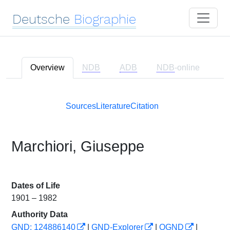
Deutsche
Biographie
Overview
NDB
ADB
NDB
-online
Sources
Literature
Citation
Marchiori, Giuseppe
Dates of Life
1901 – 1982
Authority Data
GND: 124886140
|
GND-Explorer
|
OGND
|