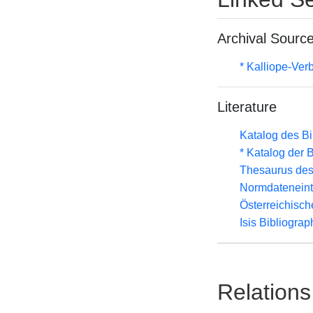
Archival Sourc
* Kalliope-Ve
Literature
Katalog des B
* Katalog der
Thesaurus des
Normdateneint
Österreichisc
Isis Bibliograp
Relations