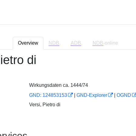
Overview
NDB
ADB
NDB
-online
ietro di
Wirkungsdaten ca. 1444/74
GND: 124853153
|
GND-Explorer
|
OGND
Versi, Pietro di
rvices