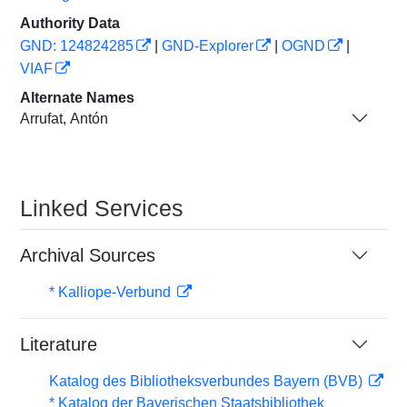
Authority Data
GND: 124824285
|
GND-Explorer
|
OGND
|
VIAF
Alternate Names
Arrufat, Antón
Linked Services
Archival Sources
* Kalliope-Verbund
Literature
Katalog des Bibliotheksverbundes Bayern (BVB)
* Katalog der Bayerischen Staatsbibliothek