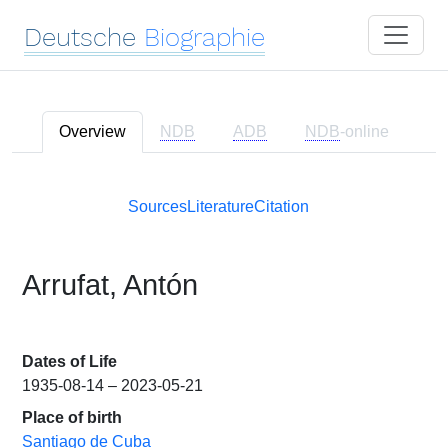
Deutsche
Biographie
Overview
NDB
ADB
NDB
-online
Sources
Literature
Citation
Arrufat, Antón
Dates of Life
1935-08-14 – 2023-05-21
Place of birth
Santiago de Cuba