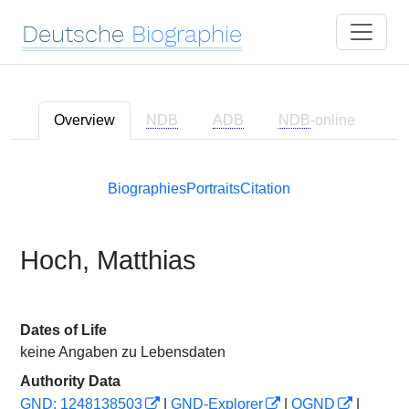
Deutsche
Biographie
Overview
NDB
ADB
NDB
-online
Biographies
Portraits
Citation
Hoch, Matthias
Dates of Life
keine Angaben zu Lebensdaten
Authority Data
GND: 1248138503
|
GND-Explorer
|
OGND
|