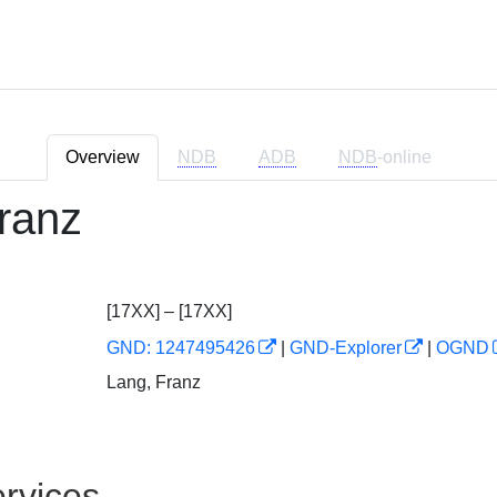
Overview
NDB
ADB
NDB
-online
ranz
[17XX] – [17XX]
GND: 1247495426
|
GND-Explorer
|
OGND
Lang, Franz
rvices