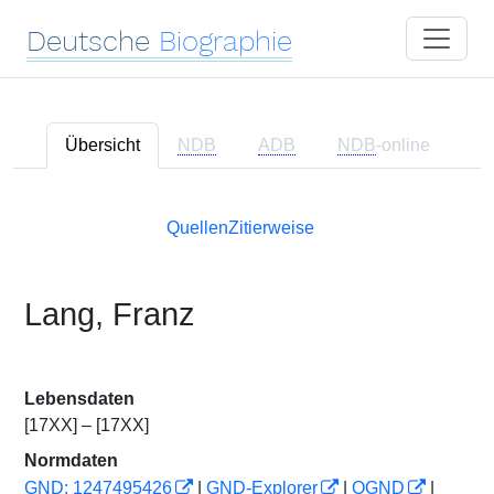
Deutsche
Biographie
Übersicht
NDB
ADB
NDB
-online
Quellen
Zitierweise
Lang, Franz
Lebensdaten
[17XX] – [17XX]
Normdaten
GND: 1247495426
|
GND-Explorer
|
OGND
|