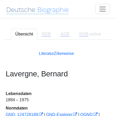
Deutsche
Biographie
Übersicht
NDB
ADB
NDB
-online
Literatur
Zitierweise
Lavergne, Bernard
Lebensdaten
1884 – 1975
Normdaten
GND: 124728189
|
GND-Explorer
|
OGND
|