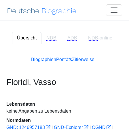
Deutsche
Biographie
Übersicht
NDB
ADB
NDB
-online
Biographien
Porträts
Zitierweise
Floridi, Vasso
Lebensdaten
keine Angaben zu Lebensdaten
Normdaten
GND: 1246957183
|
GND-Explorer
|
OGND
|