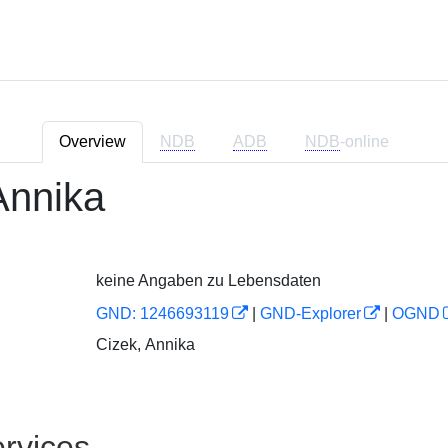
Overview
NDB
ADB
NDB
-online
Annika
keine Angaben zu Lebensdaten
GND: 1246693119
|
GND-Explorer
|
OGND
Cizek, Annika
rvices