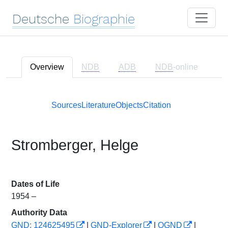
Deutsche
Biographie
Overview
NDB
ADB
NDB
-online
Sources
Literature
Objects
Citation
Stromberger, Helge
Dates of Life
1954 –
Authority Data
GND: 124625495
|
GND-Explorer
|
OGND
|