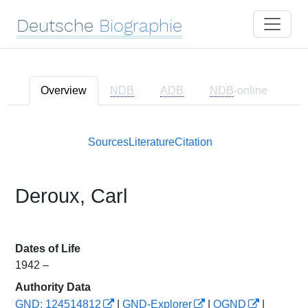
Deutsche
Biographie
Overview
NDB
ADB
NDB
-online
Sources
Literature
Citation
Deroux, Carl
Dates of Life
1942 –
Authority Data
GND: 124514812
|
GND-Explorer
|
OGND
|