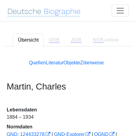
Deutsche
Biographie
Übersicht
NDB
ADB
NDB
-online
Quellen
Literatur
Objekte
Zitierweise
Martin, Charles
Lebensdaten
1884 – 1934
Normdaten
GND: 124433278
|
GND-Explorer
|
OGND
|