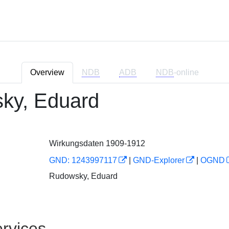
Overview
NDB
ADB
NDB
-online
ky, Eduard
Wirkungsdaten 1909-1912
GND: 1243997117
|
GND-Explorer
|
OGND
Rudowsky, Eduard
rvices