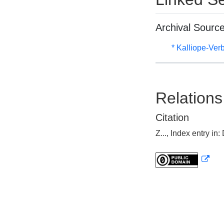
Archival Sourc
* Kalliope-Ve
Relations
Citation
Z..., Index entry 