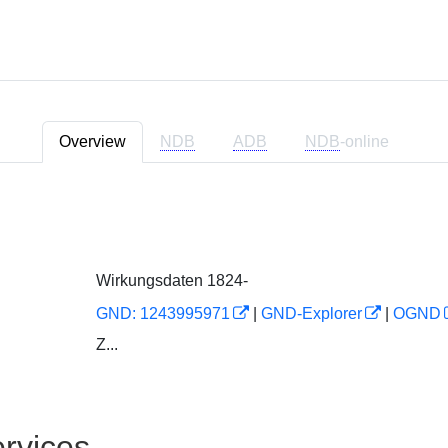
Overview
NDB
ADB
NDB
-online
Wirkungsdaten 1824-
GND: 1243995971
|
GND-Explorer
|
OGND
Z...
rvices