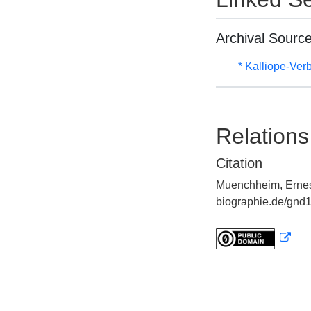
Archival Sourc
* Kalliope-Ve
Relations
Citation
Muenchheim, Ernest
biographie.de/gnd1