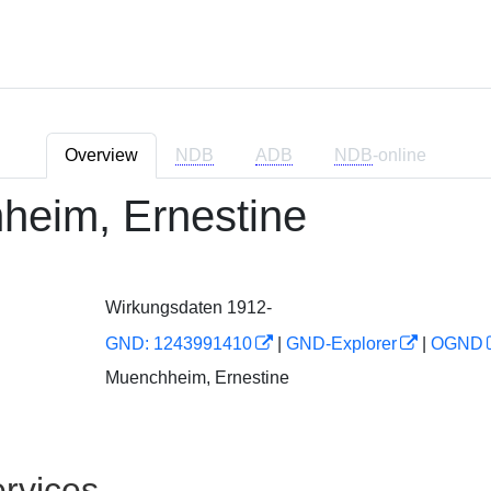
Overview
NDB
ADB
NDB
-online
heim, Ernestine
Wirkungsdaten 1912-
GND: 1243991410
|
GND-Explorer
|
OGND
Muenchheim, Ernestine
rvices