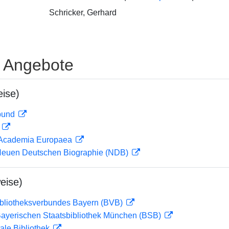
Schricker, Gerhard
e Angebote
ise)
rbund
D
r Academia Europaea
 Neuen Deutschen Biographie (NDB)
eise)
ibliotheksverbundes Bayern (BVB)
 Bayerischen Staatsbibliothek München (BSB)
ale Bibliothek