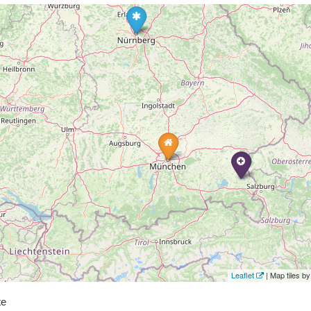
Leaflet
| Map tiles 
te