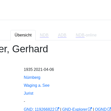
Übersicht
NDB
ADB
NDB
-online
er, Gerhard
1935 2021-04-06
Nürnberg
Waging a. See
Jurist
-
GND: 119266822
|
GND-Explorer
|
OGND