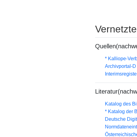
Vernetzt
Quellen(nachwe
* Kalliope-Ve
Archivportal-
Interimsregist
Literatur(nachw
Katalog des B
* Katalog der
Deutsche Digit
Normdateneint
Österreichisc