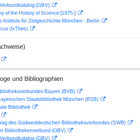
Verbundkatalog (GBV)
hy of the History of Science [1975-]
s Instituts für Zeitgeschichte München - Berlin
icus (IxTheo)
achweise)
D
loge und Bibliographien
ibliotheksverbundes Bayern (BVB)
 Bayerischen Staatsbibliothek München (BSB)
ale Bibliothek
D
rag des Südwestdeutschen Bibliotheksverbundes (SWB)
her Bibliothekenverbund (OBV)
Verbundkatalog (GBV)