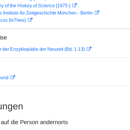
hy of the History of Science [1975-]
s Instituts für Zeitgeschichte München - Berlin
icus (IxTheo)
ise
er der Enzyklopädie der Neuzeit (Bd. 1-13)
rbund
ungen
auf die Person andernorts