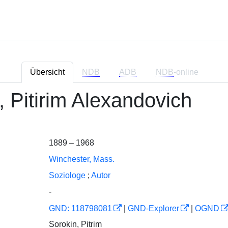
Übersicht
NDB
ADB
NDB
-online
, Pitirim Alexandovich
1889 – 1968
Winchester, Mass.
Soziologe
;
Autor
-
GND: 118798081
|
GND-Explorer
|
OGND
Sorokin, Pitrim