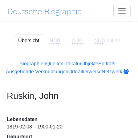
Deutsche
Biographie
Übersicht
NDB
ADB
NDB
-online
Biographien
Quellen
Literatur
Objekte
Porträts
Ausgehende Verknüpfungen
Orte
Zitierweise
Netzwerk
Ruskin, John
Lebensdaten
1819-02-08 – 1900-01-20
Geburtsort