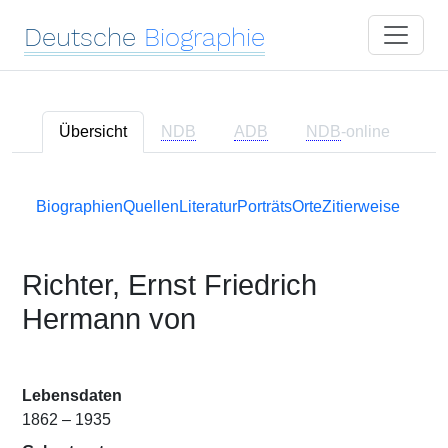
Deutsche
Biographie
Übersicht
NDB
ADB
NDB
-online
Biographien
Quellen
Literatur
Porträts
Orte
Zitierweise
Richter, Ernst Friedrich
Hermann von
Lebensdaten
1862 – 1935