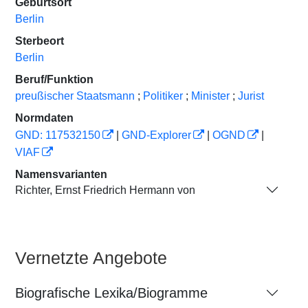
Geburtsort
Berlin
Sterbeort
Berlin
Beruf/Funktion
preußischer Staatsmann
;
Politiker
;
Minister
;
Jurist
Normdaten
GND: 117532150
|
GND-Explorer
|
OGND
|
VIAF
Namensvarianten
Richter, Ernst Friedrich Hermann von
Vernetzte Angebote
Biografische Lexika/Biogramme