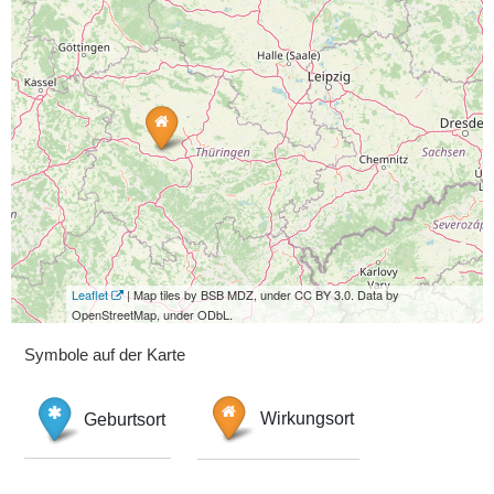
Leaflet
| Map tiles by BSB MDZ, under CC BY 3.0. Data by
OpenStreetMap, under ODbL.
Symbole auf der Karte
Geburtsort
Wirkungsort