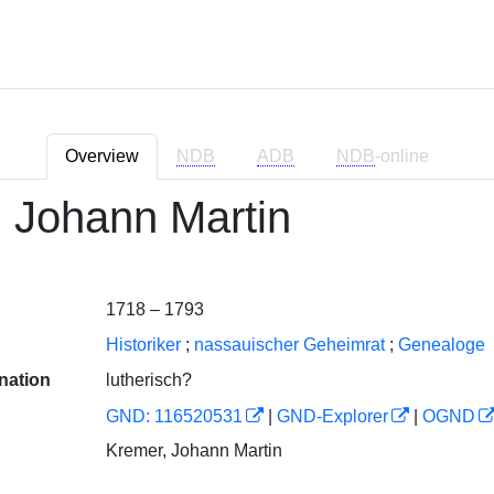
Overview
NDB
ADB
NDB
-online
 Johann Martin
1718 – 1793
Historiker
;
nassauischer Geheimrat
;
Genealoge
nation
lutherisch?
GND: 116520531
|
GND-Explorer
|
OGND
Kremer, Johann Martin