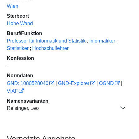
Wien
Sterbeort
Hohe Wand
Beruf/Funktion
Professor für Informatik und Statistik
;
Informatiker
;
Statistiker
;
Hochschullehrer
Konfession
-
Normdaten
GND: 1080528040
|
GND-Explorer
|
OGND
|
VIAF
Namensvarianten
Reisinger, Leo
Vernetzte Angebote