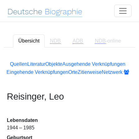
Deutsche
Biographie
Übersicht
NDB
ADB
NDB
-online
Quellen
Literatur
Objekte
Ausgehende Verknüpfungen
Eingehende Verknüpfungen
Orte
Zitierweise
Netzwerk
Reisinger, Leo
Lebensdaten
1944 – 1985
Geburtsort