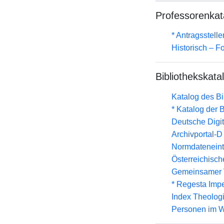
Professorenkat
* Antragsstel
Historisch – F
Bibliothekskata
Katalog des B
* Katalog der
Deutsche Digit
Archivportal-
Normdateneint
Österreichisc
Gemeinsamer 
* Regesta Impe
Index Theolog
Personen im W