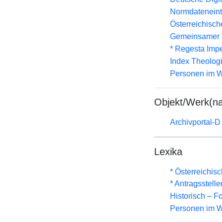
Normdateneint
Österreichisc
Gemeinsamer 
* Regesta Impe
Index Theolog
Personen im W
Objekt/Werk(n
Archivportal-
Lexika
* Österreichis
* Antragsstel
Historisch – F
Personen im W