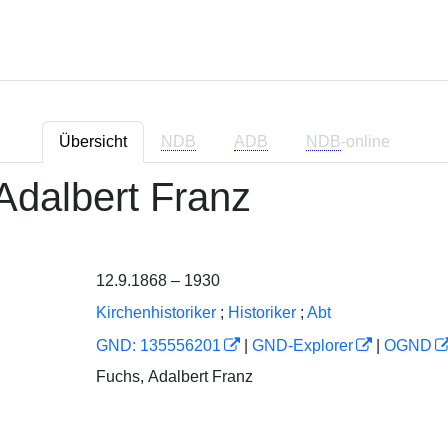
Übersicht
NDB
ADB
NDB
-online
Adalbert Franz
12.9.1868 – 1930
Kirchenhistoriker
;
Historiker
;
Abt
GND: 135556201
|
GND-Explorer
|
OGND
Fuchs, Adalbert Franz