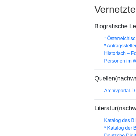
Vernetzt
Biografische L
* Österreichis
* Antragsstel
Historisch – F
Personen im W
Quellen(nachwe
Archivportal-
Literatur(nachw
Katalog des B
* Katalog der
Deutsche Digit