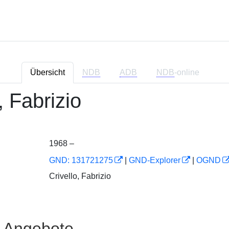
Übersicht
NDB
ADB
NDB
-online
, Fabrizio
1968 –
GND: 131721275
|
GND-Explorer
|
OGND
Crivello, Fabrizio
e Angebote