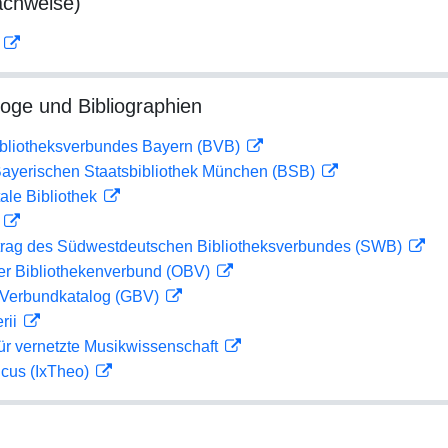
achweise)
D
loge und Bibliographien
ibliotheksverbundes Bayern (BVB)
 Bayerischen Staatsbibliothek München (BSB)
ale Bibliothek
D
rag des Südwestdeutschen Bibliotheksverbundes (SWB)
her Bibliothekenverbund (OBV)
Verbundkatalog (GBV)
rii
ür vernetzte Musikwissenschaft
icus (IxTheo)