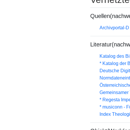
Quellen(nachwe
Archivportal-
Literatur(nachw
Katalog des B
* Katalog der
Deutsche Digit
Normdateneint
Österreichisc
Gemeinsamer 
* Regesta Impe
* musiconn - F
Index Theolog