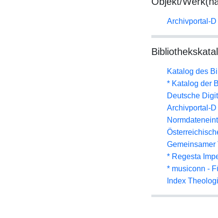
Objekt/Werk(n
Archivportal-
Bibliothekskata
Katalog des B
* Katalog der
Deutsche Digit
Archivportal-
Normdateneint
Österreichisc
Gemeinsamer 
* Regesta Impe
* musiconn - F
Index Theolog