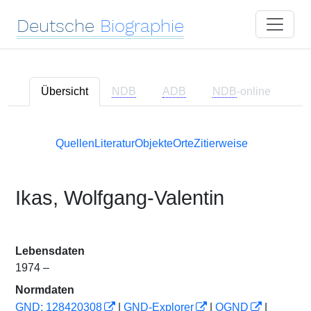
Deutsche
Biographie
Übersicht
NDB
ADB
NDB
-online
Quellen
Literatur
Objekte
Orte
Zitierweise
Ikas, Wolfgang-Valentin
Lebensdaten
1974 –
Normdaten
GND: 128420308
|
GND-Explorer
|
OGND
|