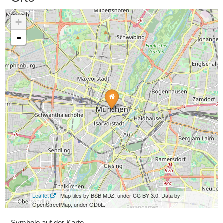
+
-
Leaflet
| Map tiles by BSB MDZ, under CC BY 3.0. Data by
OpenStreetMap, under ODbL.
Symbole auf der Karte