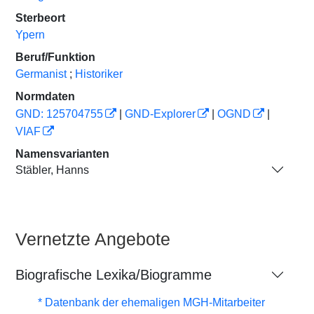
Sterbeort
Ypern
Beruf/Funktion
Germanist
;
Historiker
Normdaten
GND: 125704755
|
GND-Explorer
|
OGND
|
VIAF
Namensvarianten
Stäbler, Hanns
Vernetzte Angebote
Biografische Lexika/Biogramme
* Datenbank der ehemaligen MGH-Mitarbeiter