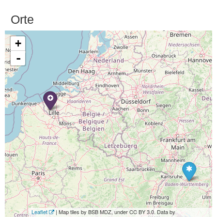
Orte
+
-
Leaflet
| Map tiles by BSB MDZ, under CC BY 3.0. Data by