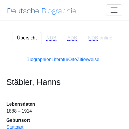
Deutsche
Biographie
Übersicht
NDB
ADB
NDB
-online
Biographien
Literatur
Orte
Zitierweise
Stäbler, Hanns
Lebensdaten
1888 – 1914
Geburtsort
Stuttgart