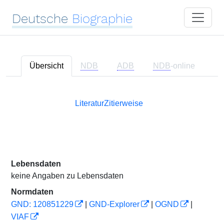
Deutsche
Biographie
Übersicht
NDB
ADB
NDB
-online
Literatur
Zitierweise
Lebensdaten
keine Angaben zu Lebensdaten
Normdaten
GND: 120851229
|
GND-Explorer
|
OGND
|
VIAF