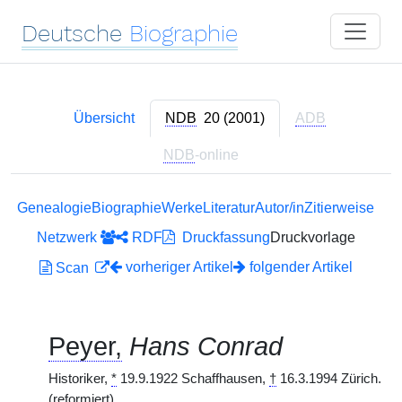
Deutsche
Biographie
Übersicht
NDB
20 (2001)
ADB
NDB
-online
Genealogie
Biographie
Werke
Literatur
Autor/in
Zitierweise
Netzwerk
RDF
Druckfassung
Druckvorlage
vorheriger Artikel
folgender Artikel
Scan
Peyer,
Hans Conrad
Historiker,
*
19.9.1922 Schaffhausen,
†
16.3.1994 Zürich.
(reformiert)