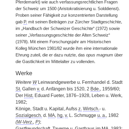
Pferdemarkt) wie auch verfassungsrechtlichen Fragen
der Schweiz um 1500 (Aristokratisierung u. Solddienst).
Proben seiner Fähigkeit zur konzentrierten Darstellung
gab
P.
mit seinen Beiträgen zur Zürcher Stadtgeschichte,
im „Handbuch der Schweizer Geschichte“ (1972) sowie
seiner „Verfassungsgeschichte der Alten Schweiz“
(1978). Mit einem Forschungsjahr am Historischen
Kolleg München 1981/82 wurde ihm eine internationale
Ehrung zuteil, die er dazu nutzte, das
opus magnum
über
die Gastlichkeit im Mittelalter zu vollenden.
Werke
Weitere
W
Leinwandgewerbe u. Fernhandel d. Stadt
St.
Gallen
v.
d. Anfängen bis 1520, 2
Bde.
, 1959/60;
Der
Hist.
Eduard Fueter, 1876–1928, Leben u. Werk,
1982;
Könige, Stadt u. Kapital, Aufss
|
z.
Wirtsch.
- u.
Sozialgesch.
d.
MA
,
hg.
v.
L. Schmugge
u. a.
, 1982
(
W-Verz.
,
P
)
;
Gastfreundschaft, Taverne u. Gasthaus im
MA
, 1983;