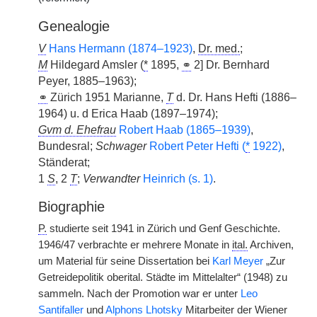
Genealogie
V
Hans Hermann (1874–1923)
,
Dr. med.
;
M
Hildegard Amsler (
*
1895,
⚭
2] Dr. Bernhard
Peyer, 1885–1963);
⚭
Zürich 1951 Marianne,
T
d. Dr. Hans Hefti (1886–
1964) u. d Erica Haab (1897–1974);
Gvm d. Ehefrau
Robert Haab (1865–1939)
,
Bundesral;
Schwager
Robert Peter Hefti (
*
1922)
,
Ständerat;
1
S
, 2
T
;
Verwandter
Heinrich (s. 1)
.
Biographie
P.
studierte seit 1941 in Zürich und Genf Geschichte.
1946/47 verbrachte er mehrere Monate in
ital.
Archiven,
um Material für seine Dissertation bei
Karl Meyer
„Zur
Getreidepolitik oberital. Städte im Mittelalter“ (1948) zu
sammeln. Nach der Promotion war er unter
Leo
Santifaller
und
Alphons Lhotsky
Mitarbeiter der Wiener