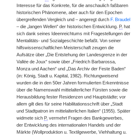
Interesse für das Konkrete, für die anschaulich faßbaren
historischen Phänomene, aber auch für den Epochen
übergreifenden Vergleich und – angeregt durch
F. Braudel
– die „langen Wellen“ der historischen Entwicklung.
P.
hat
sich dank seines Ideenreichtums mit Fragestellungen der
Mentalitäts- und Sozialgeschichte befaßt. Von seiner
hilfswissenschaftlichen Meisterschaft zeugen die
Aufsätze über „Die Entstehung der Landesgrenze in der
Vallée de Joux“ sowie über „Friedrich Barbarossa,
Monza und Aachen“ und „Das Archiv der Feste Baden“
(in: König, Stadt u. Kapital, 1982). Richtungweisend
wurden die in den 50er Jahren formulierten Erkenntnisse
über die Namenswahl mittelalterlicher Fürsten sowie die
Herausbildung fester Residenzen und Hauptstädte; vor
allem gilt dies für seine Habilitationsschrift über „Stadt
und Stadtpatron im mittelalterlichen Italien“ (1955). Später
widmete sich
P.
vermehrt Fragen des Bankgewerbes,
der Entwicklung des internationalen Handels und der
Märkte (Wollproduktion u. Textilgewerbe, Viehhaltung u.