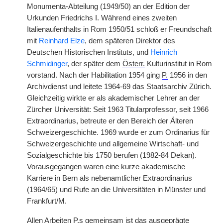
Monumenta-Abteilung (1949/50) an der Edition der
Urkunden Friedrichs I. Während eines zweiten
Italienaufenthalts in Rom 1950/51 schloß er Freundschaft
mit
Reinhard Elze
, dem späteren Direktor des
Deutschen Historischen Instituts, und
Heinrich
Schmidinger
, der später dem
Österr.
Kulturinstitut in Rom
vorstand. Nach der Habilitation 1954 ging
P.
1956 in den
Archivdienst und leitete 1964-69 das Staatsarchiv Zürich.
Gleichzeitig wirkte er als akademischer Lehrer an der
Zürcher Universität: Seit 1963 Titularprofessor, seit 1966
Extraordinarius, betreute er den Bereich der Älteren
Schweizergeschichte. 1969 wurde er zum Ordinarius für
Schweizergeschichte und allgemeine Wirtschaft- und
Sozialgeschichte bis 1750 berufen (1982-84 Dekan).
Vorausgegangen waren eine kurze akademische
Karriere in Bern als nebenamtlicher Extraordinarius
(1964/65) und Rufe an die Universitäten in Münster und
Frankfurt/M.
Allen Arbeiten
P.
s gemeinsam ist das ausgeprägte