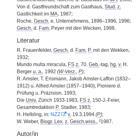
Von d. Gastfreundschaft zum Gasthaus,
Stud.
z.
Gastlichkeit im
MA
, 1987;
Roche,
Gesch.
e. Unternehmens, 1896–1996, 1996;
Gesch.
d.
Fam.
Peyer mit den Wecken, 1998.
Literatur
R. Frauenfelder,
Gesch.
d.
Fam.
P.
mit den Wekken,
1932;
Mundo multa miracula,
FS
z.
70.
Geb.
-tag,
hg.
v.
H.
Berger
u. a.
, 1992
(
W-Verz.
,
P
)
;
R. Amsler, T. Erismann, Jakob Amsler-Laffon (1832–
1912) u. Alfred Amsler (1857–1940), Pioniere d.
Prüfung u. Präzision, 1993;
Die
Univ.
Zürich 1933-1983,
FS
z.
150-J.-Feier,
Gesamtredaktion
P.
Stadler, 1983;
H. Helbling, in:
NZZ
v.
19.3.1994
(
P
)
;
W. Weber,
Biogr. Lex.
z.
Gesch.wiss.
, ²1987.
Autor/in