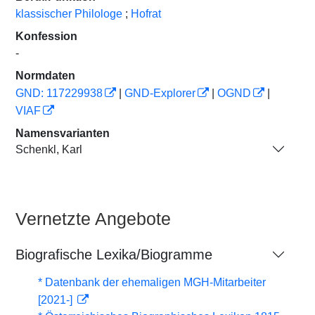
klassischer Philologe
;
Hofrat
Konfession
-
Normdaten
GND: 117229938
|
GND-Explorer
|
OGND
|
VIAF
Namensvarianten
Schenkl, Karl
Vernetzte Angebote
Biografische Lexika/Biogramme
* Datenbank der ehemaligen MGH-Mitarbeiter
[2021-]