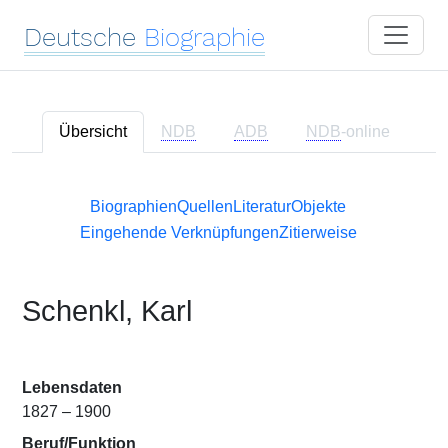
Deutsche
Biographie
Übersicht
NDB
ADB
NDB
-online
Biographien
Quellen
Literatur
Objekte
Eingehende Verknüpfungen
Zitierweise
Schenkl, Karl
Lebensdaten
1827 – 1900
Beruf/Funktion