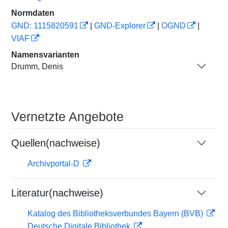
Normdaten
GND: 1115820591
|
GND-Explorer
|
OGND
|
VIAF
Namensvarianten
Drumm, Denis
Vernetzte Angebote
Quellen(nachweise)
Archivportal-D
Literatur(nachweise)
Katalog des Bibliotheksverbundes Bayern (BVB)
Deutsche Digitale Bibliothek