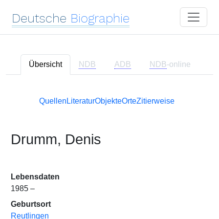
Deutsche
Biographie
Übersicht
NDB
ADB
NDB
-online
Quellen
Literatur
Objekte
Orte
Zitierweise
Drumm, Denis
Lebensdaten
1985 –
Geburtsort
Reutlingen