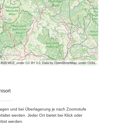
by BSB MDZ, under CC BY 3.0. Data by OpenStreetMap, under ODbL.
isort
etragen und bei Überlagerung je nach Zoomstufe
ltet werden. Jeder Ort bietet bei Klick oder
löst werden.