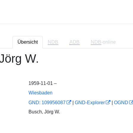
Übersicht
NDB
ADB
NDB
-online
Jörg W.
1959-11-01 –
Wiesbaden
GND: 109956087
|
GND-Explorer
|
OGND
Busch, Jörg W.