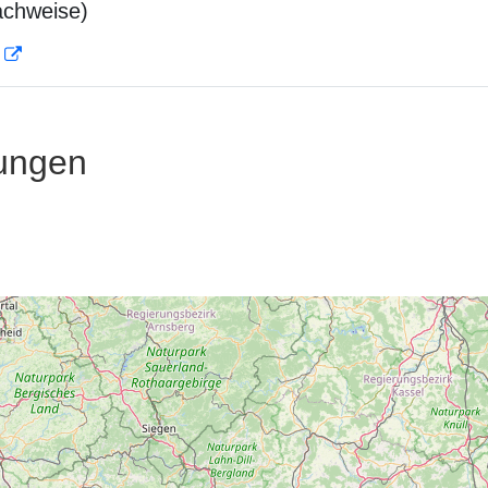
achweise)
D
ungen