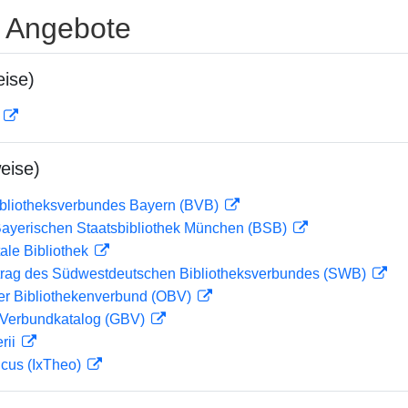
e Angebote
ise)
D
eise)
ibliotheksverbundes Bayern (BVB)
 Bayerischen Staatsbibliothek München (BSB)
ale Bibliothek
rag des Südwestdeutschen Bibliotheksverbundes (SWB)
her Bibliothekenverbund (OBV)
Verbundkatalog (GBV)
rii
icus (IxTheo)