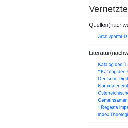
Vernetzt
Quellen(nachwe
Archivportal-
Literatur(nachw
Katalog des B
* Katalog der
Deutsche Digit
Normdateneint
Österreichisc
Gemeinsamer 
* Regesta Impe
Index Theolog