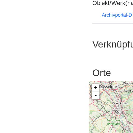
Objekt/Werk(n
Archivportal-
Verknüpf
Orte
+
-