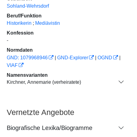
Sohland-Wehrsdorf
Beruf/Funktion
Historikerin
;
Mediävistin
Konfession
-
Normdaten
GND: 1079968946
|
GND-Explorer
|
OGND
|
VIAF
Namensvarianten
Kirchner, Annemarie (verheiratete)
Vernetzte Angebote
Biografische Lexika/Biogramme