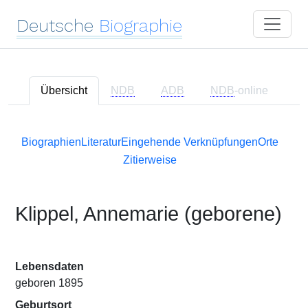
Deutsche
Biographie
Übersicht
NDB
ADB
NDB
-online
Biographien
Literatur
Eingehende Verknüpfungen
Orte
Zitierweise
Klippel, Annemarie (geborene)
Lebensdaten
geboren 1895
Geburtsort