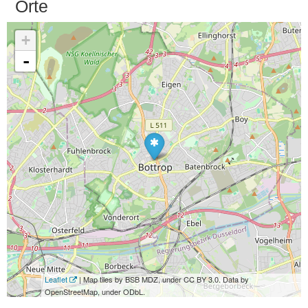
Orte
+
-
Leaflet
| Map tiles by BSB MDZ, under CC BY 3.0. Data by
OpenStreetMap, under ODbL.