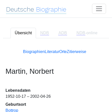
Deutsche
Biographie
Übersicht
NDB
ADB
NDB
-online
Biographien
Literatur
Orte
Zitierweise
Martin, Norbert
Lebensdaten
1952-10-17 – 2002-04-26
Geburtsort
Bottrop