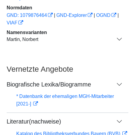
Normdaten
GND: 1079876464
|
GND-Explorer
|
OGND
|
VIAF
Namensvarianten
Martin, Norbert
Vernetzte Angebote
Biografische Lexika/Biogramme
* Datenbank der ehemaligen MGH-Mitarbeiter
[2021-]
Literatur(nachweise)
Katalog des Bibliotheksverbundes Bayern (BVB)