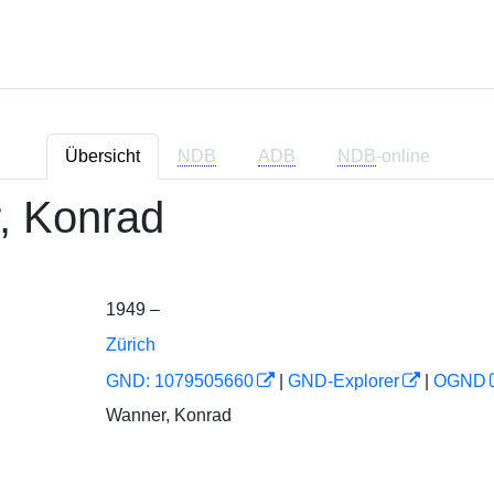
Übersicht
NDB
ADB
NDB
-online
, Konrad
1949 –
Zürich
GND: 1079505660
|
GND-Explorer
|
OGND
Wanner, Konrad