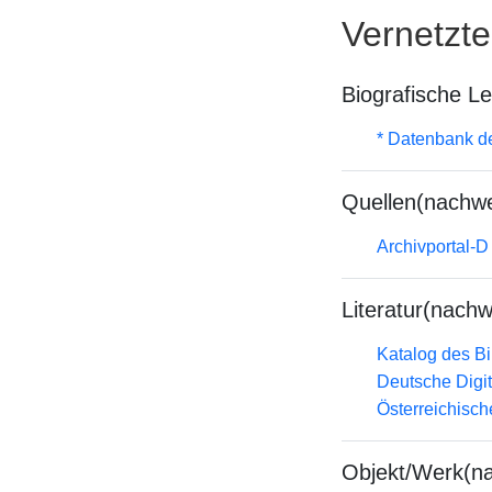
Vernetzt
Biografische L
* Datenbank d
Quellen(nachwe
Archivportal-
Literatur(nachw
Katalog des B
Deutsche Digit
Österreichisc
Objekt/Werk(n