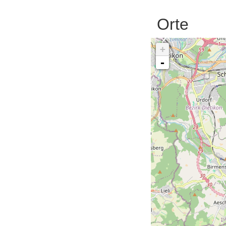
Orte
+
-