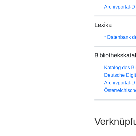
Archivportal-
Lexika
* Datenbank d
Bibliothekskata
Katalog des B
Deutsche Digit
Archivportal-
Österreichisc
Verknüpf