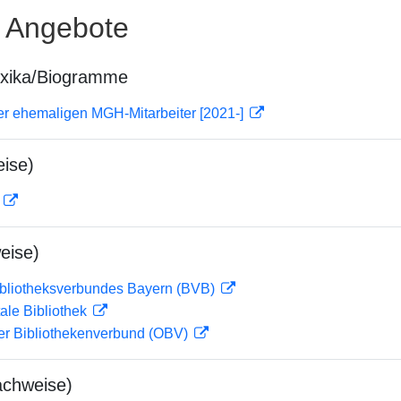
e Angebote
exika/Biogramme
er ehemaligen MGH-Mitarbeiter [2021-]
ise)
D
eise)
ibliotheksverbundes Bayern (BVB)
ale Bibliothek
her Bibliothekenverbund (OBV)
achweise)