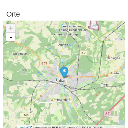
Orte
+
-
Leaflet
| Map tiles by BSB MDZ, under CC BY 3.0. Data by