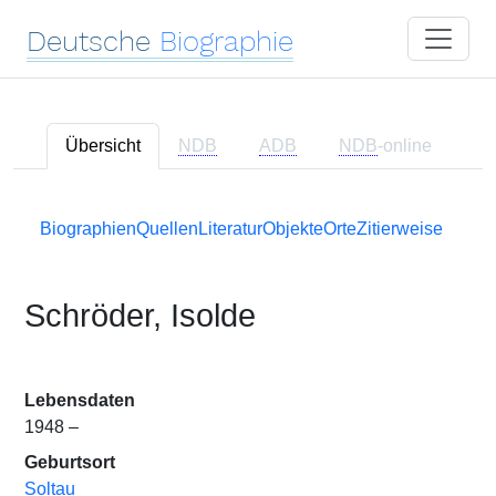
Deutsche
Biographie
Übersicht
NDB
ADB
NDB
-online
Biographien
Quellen
Literatur
Objekte
Orte
Zitierweise
Schröder, Isolde
Lebensdaten
1948 –
Geburtsort
Soltau