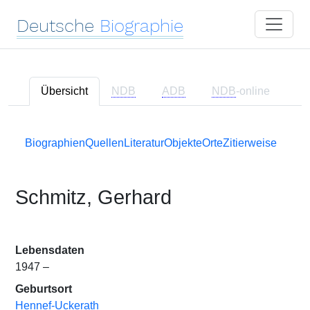
Deutsche
Biographie
Übersicht
NDB
ADB
NDB
-online
Biographien
Quellen
Literatur
Objekte
Orte
Zitierweise
Schmitz, Gerhard
Lebensdaten
1947 –
Geburtsort
Hennef-Uckerath