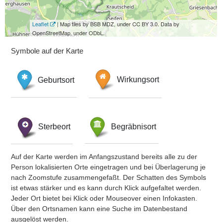
Leaflet
| Map tiles by BSB MDZ, under CC BY 3.0. Data by
OpenStreetMap, under ODbL.
Symbole auf der Karte
Geburtsort
Wirkungsort
Sterbeort
Begräbnisort
Auf der Karte werden im Anfangszustand bereits alle zu der
Person lokalisierten Orte eingetragen und bei Überlagerung je
nach Zoomstufe zusammengefaßt. Der Schatten des Symbols
ist etwas stärker und es kann durch Klick aufgefaltet werden.
Jeder Ort bietet bei Klick oder Mouseover einen Infokasten.
Über den Ortsnamen kann eine Suche im Datenbestand
ausgelöst werden.